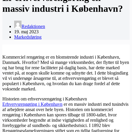
massiv industri i København?
Redaktionen
19. maj 2023
Markedsføring
Kommerciel rengøring er en blomstrende industri i København,
Danmark. Hvorfor? Med så mange virksomheder, der flytter til byen
og har brug for rene faciliteter på daglig basis, har dette marked
ventet på, at nogen skulle komme og udnytte det. I dette blogindlæg
vil vi undersøge årsagerne til, at erhvervsrengøring er blevet så
populært i København, og hvordan du kan drage fordel af dette
voksende marked.
Historien om erhvervsrengøring i København
Erhvervsrengøring i København
er en massiv industri med tusindvis
af arbejdere ansat over hele byen. Historien om kommerciel
rengøring i København kan spores tilbage til 1800-tallet, hvor
virksomheder begyndte at indse vigtigheden af ​​renlighed og
forebyggelse af sundheds- og sikkerhedsrisici. I 1892 blev
Rengøringsdameforeningen stiftet som en tidlig fagforening for