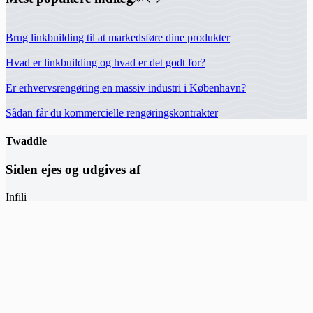
Brug linkbuilding til at markedsføre dine produkter
Hvad er linkbuilding og hvad er det godt for?
Er erhvervsrengøring en massiv industri i København?
Sådan får du kommercielle rengøringskontrakter
Twaddle
Siden ejes og udgives af
Infili
Hermodsvej 18C,
8230 Åbyhøj
hey(at)infili.dk
Information
Privatlivspolitik
Copyright © 2026 Twaddle | Infili.dk