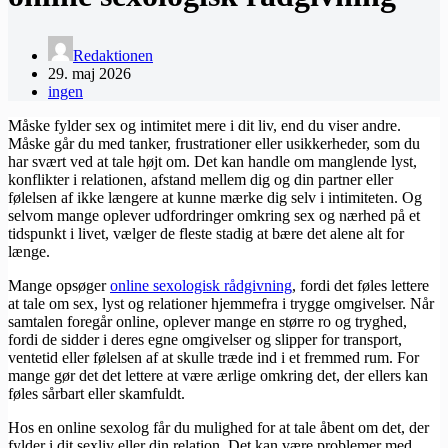
Redaktionen
29. maj 2026
ingen
Måske fylder sex og intimitet mere i dit liv, end du viser andre.
Måske går du med tanker, frustrationer eller usikkerheder, som du
har svært ved at tale højt om. Det kan handle om manglende lyst,
konflikter i relationen, afstand mellem dig og din partner eller
følelsen af ikke længere at kunne mærke dig selv i intimiteten. Og
selvom mange oplever udfordringer omkring sex og nærhed på et
tidspunkt i livet, vælger de fleste stadig at bære det alene alt for
længe.
Mange opsøger
online sexologisk rådgivning
, fordi det føles lettere
at tale om sex, lyst og relationer hjemmefra i trygge omgivelser. Når
samtalen foregår online, oplever mange en større ro og tryghed,
fordi de sidder i deres egne omgivelser og slipper for transport,
ventetid eller følelsen af at skulle træde ind i et fremmed rum. For
mange gør det det lettere at være ærlige omkring det, der ellers kan
føles sårbart eller skamfuldt.
Hos en online sexolog får du mulighed for at tale åbent om det, der
fylder i dit sexliv eller din relation. Det kan være problemer med