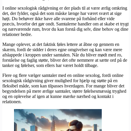
I online sexologisk rådgivning er der plads til at være ærlig omkring
det, der fylder, også det som måske længe har været svært at sige
højt. Du behøver ikke have alle svarene på forhånd eller vide
præcis, hvorfor det gør ondt. Samtalerne handler om at skabe et trygt
og nærværende rum, hvor du kan forstå dig selv, dine behov og dine
relationer bedre.
Mange oplever, at det faktisk føles lettere at åbne op gennem en
skærm, fordi de sidder i deres egne omgivelser og kan være mere
afslappede i kroppen under samtalen. Når du bliver mødt med ro,
forståelse og faglig støtte, bliver det ofte nemmere at sætte ord på de
tanker og følelser, som ellers har været holdt tilbage.
Flere og flere vælger samtaler med en online sexolog, fordi online
sexologisk rådgivning giver mulighed for hjælp og støtte på en
fleksibel måde, som kan tilpasses hverdagen. For mange bliver det
begyndelsen på mere ærlige samtaler, større følelsesmæssig tryghed
og en oplevelse af igen at kunne mærke nærhed og kontakt i
relationen.