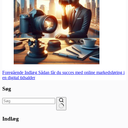
Foregående
Indlæg
Sådan får du succes med online markedsføring i
en digital tidsalder
Søg
Ingen
resultater
Indlæg