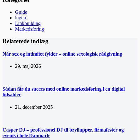
Guide
ingen
Linkbuilding
Markedsføring
Relaterede indlæg
Når sex og intimitet fylder – online sexologisk rådgivning
29. maj 2026
Sådan får du succes med online markedsføring i en digital
tidsalder
21. december 2025
Casper DJ – professionel DJ til bryllupper, firmafester og
events i hele Danmark