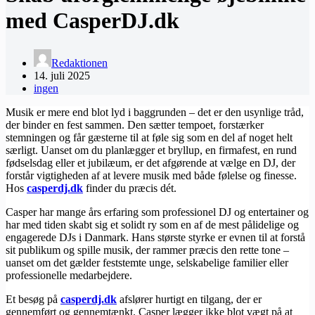
med CasperDJ.dk
Redaktionen
14. juli 2025
ingen
Musik er mere end blot lyd i baggrunden – det er den usynlige tråd,
der binder en fest sammen. Den sætter tempoet, forstærker
stemningen og får gæsterne til at føle sig som en del af noget helt
særligt. Uanset om du planlægger et bryllup, en firmafest, en rund
fødselsdag eller et jubilæum, er det afgørende at vælge en DJ, der
forstår vigtigheden af at levere musik med både følelse og finesse.
Hos
​casperdj.dk
finder du præcis dét.
Casper har mange års erfaring som professionel DJ og entertainer og
har med tiden skabt sig et solidt ry som en af de mest pålidelige og
engagerede DJs i Danmark. Hans største styrke er evnen til at forstå
sit publikum og spille musik, der rammer præcis den rette tone –
uanset om det gælder feststemte unge, selskabelige familier eller
professionelle medarbejdere.
Et besøg på
​casperdj.dk
afslører hurtigt en tilgang, der er
gennemført og gennemtænkt. Casper lægger ikke blot vægt på at