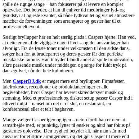
spille de rigtige sange – han fokuserer på at levere en komplet
oplevelse. Det betyder, at han til enhver tid medbringer lyd- og
lysudstyr af højeste kvalitet, så både lydkvalitet og visuel atmosfære
matcher de forventninger, som arrangører og gæster har til et
professionelt event.
Særligt bryllupper har en helt særlig plads i Caspers hjerte. Han ved,
at dette er en af de vigtigste dage i livet – og det ansvar tager han
alvorligt. Fra de første toner under velkomsten til den sidste dans,
sørger han for, at brudeparret og deres gæster får den perfekte
musikalske ramme. Han tilbyder blandt andet at spille brudevalsen,
sikre passende musik under middagen og sørge for fuldt tryk på
dansegulvet, når det hele kulminerer.
Men
​CasperDJ.dk
er meget mere end bryllupper. Firmafester,
julefrokoster, receptioner og produktlanceringer er alle
begivenheder, hvor Casper har leveret skræddersyet musik og
stemning. Med et professionelt og diskret setup passer Casper ind i
ethvert miljø – uanset om det er et slot, en restaurant, en
konferencesal eller et telt i baghaven.
Mange vælger Casper igen og igen – netop fordi han er nem at
samarbejde med, er punktlig, lytter til ønsker og altid har fokus på
gæsternes oplevelse. Den tryghed betyder alt, når man står med
ansvaret for et større arrangement, og det gør Casper til mere end