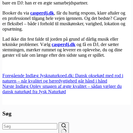
bare en DJ: han er en ægte samarbejdspartner.
Booker du via
​casperdj.dk
, får du hurtig respons, klare aftaler og
en professionel tilgang hele vejen igennem. Og det bedste? Casper
er fleksibel – både i forhold til musikønsker, varighed, lokation og
opsætning.
Lad ikke din fest falde til jorden på grund af dårlig musik eller
tekniske problemer. Vælg
​casperdj.dk
og få en DJ, der sætter
stemningen, mærker rummet og leverer en oplevelse, du og dine
gæster vil tale om længe efter den sidste sang er spillet.
Foregående
Indlæg
Jysknaturkoed.dk: Dansk oksekød med rod i
naturen – når kvalitet og bæredygtighed går hånd i hånd
Næste
Indlæg
Oplev smagen af ægte kvalitet – sådan vælger du
dansk naturkød fra Jysk Naturkød
Søg